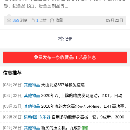
钞、纪念品书画、贵金属制品等...
359
1
收藏
09月22日
浏览
点赞
2条记录
免费发布一条收藏品/工艺品信息
信息推荐
[03月26日]
其他物品
天山北路357号极兔速递
[03月02日]
其他物品
​2020年7月上牌的路虎发现运动，2.0T，自动
挡，四驱，
[图]
[03月02日]
其他物品
2018年底的大众高尔夫7.5R-line，1.4T高功率，
[图]
[02月28日]
运动/图书/乐器
​自用多功能健身器械一套，9成新，3000
出，克拉玛依区昆仑
[图]
[02月26日]
其他物品
新买的压面机，九成新
[图]