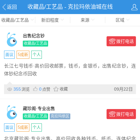
收藏品/工艺品 - 克拉玛依油城在线
返回
收藏品/工艺品
新旧程度
来源
区域
出售纪念钞
拨打电话
收藏品/工艺品
面议
5成新
个人
长江七号钱币·高价回收邮票，钱币，金银币，出售纪念钞，连
体钞纪念币回收
355
0
收藏
09月22日
浏览
点赞
藏珍阁·专业出售
拨打电话
收藏品/工艺品
克拉玛依区
面议
5成新
个人
北京藏珍阁·专业出售、高价回收各种钱币、纸币、连体纪念