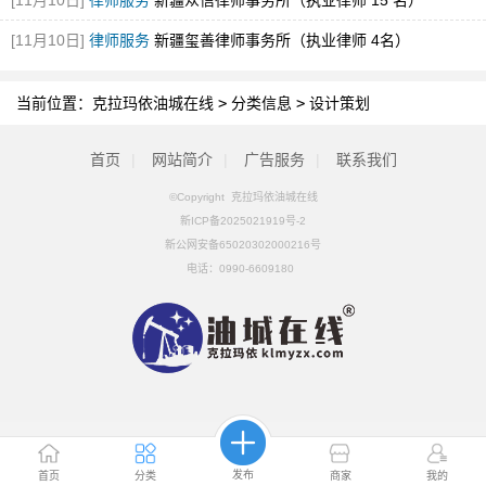
[11月10日]
律师服务
新疆众信律师事务所（执业律师 15 名）
[11月10日]
律师服务
新疆玺善律师事务所（执业律师 4名）
当前位置：
克拉玛依油城在线
>
分类信息
>
设计策划
首页
|
网站简介
|
广告服务
|
联系我们
©Copyright 克拉玛依油城在线
新ICP备2025021919号-2
新公网安备65020302000216号
电话：
0990-6609180
发布
首页
分类
商家
我的